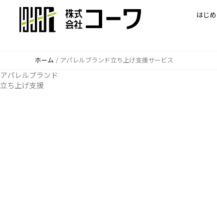
内
はじめ
容
を
ス
キ
ホーム
アパレルブランド立ち上げ支援サービス
ッ
プ
アパレルブランド
立ち上げ支援